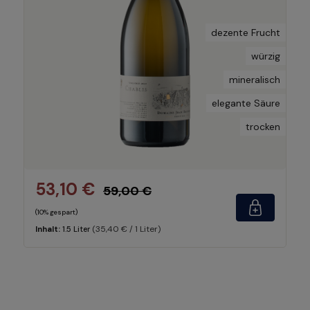
dezente Frucht
würzig
mineralisch
elegante Säure
trocken
53,10 €
59,00 €
(10% gespart)
(35,40 € / 1 Liter)
Inhalt:
1.5 Liter