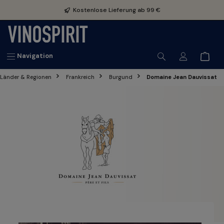
inhalt springen
Kostenlose Lieferung ab 99 €
Navigation
Länder & Regionen
Frankreich
Burgund
Domaine Jean Dauvissat