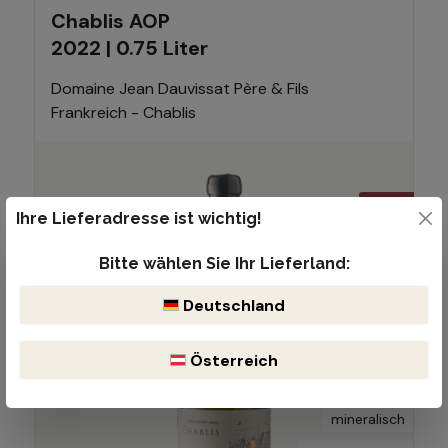
Chablis AOP
2022 | 0.75 Liter
Domaine Jean Dauvissat Père & Fils
Frankreich - Chablis
-10%
Ihre Lieferadresse ist wichtig!
Bitte wählen Sie Ihr Lieferland:
Deutschland
dezente Frucht
Österreich
würzig
mineralisch