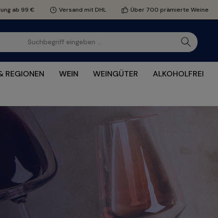
rung ab 99 €
Versand mit DHL
Über 700 prämierte Weine
& REGIONEN
WEIN
WEINGÜTER
ALKOHOLFREI