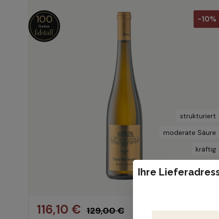
100
-10%
strukturiert
moderate Säure
kräftig
fruchtbetont
Ihre Lieferadress
116,10 €
129,00 €