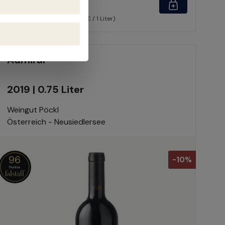
(15% gespart)
Inhalt:
2.25 Liter
(188,51 € / 1 Liter)
Admiral
2019 | 0.75 Liter
Weingut Pöckl
Österreich - Neusiedlersee
96
-10%