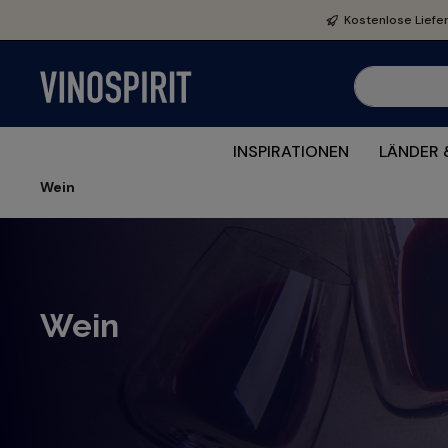
e springen
Zur Hauptnavigation springen
Kostenlose Liefe
INSPIRATIONEN
LÄNDER 
Wein
Wein