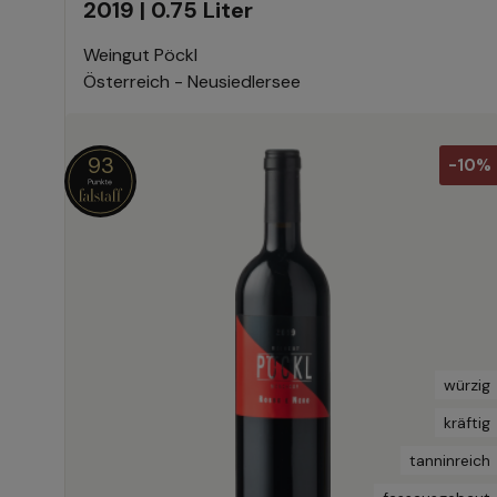
2019 | 0.75 Liter
Weingut Pöckl
Österreich - Neusiedlersee
93
-10%
würzig
kräftig
tanninreich