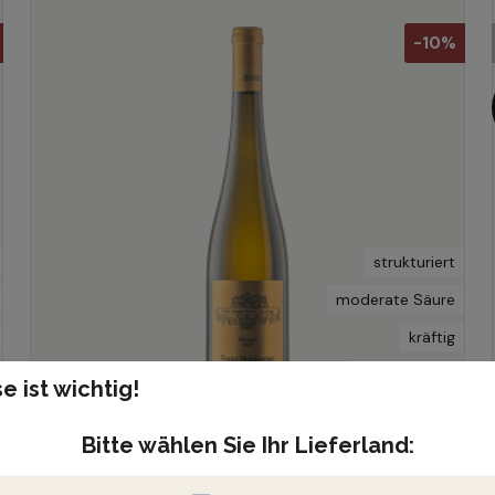
-10%
strukturiert
moderate Säure
kräftig
fruchtbetont
e ist wichtig!
Bitte wählen Sie Ihr Lieferland:
118,80 €
132,00 €