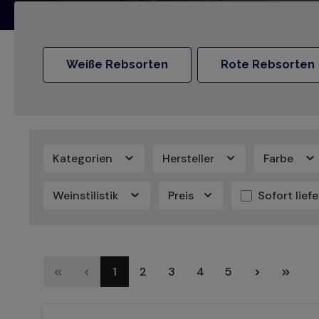
Weiße Rebsorten
Rote Rebsorten
Kategorien
Hersteller
Farbe
Weinstilistik
Preis
Sofort lief
1
2
3
4
5