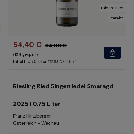
mineralisch
gereift
54,40 €
64,00 €
(15% gespart)
Inhalt:
0.75 Liter
(72,53 € / 1 Liter)
Riesling Ried Singerriedel Smaragd
2025 | 0.75 Liter
Franz Hirtzberger
Österreich - Wachau