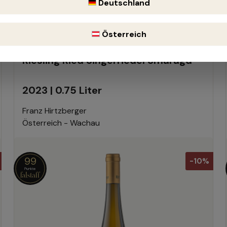
Deutschland
(10% gespart)
Inhalt:
0.75 Liter
(158,40 € / 1 Liter)
Österreich
Riesling Ried Singerriedel Smaragd
2023 | 0.75 Liter
Franz Hirtzberger
Österreich - Wachau
99
-10%