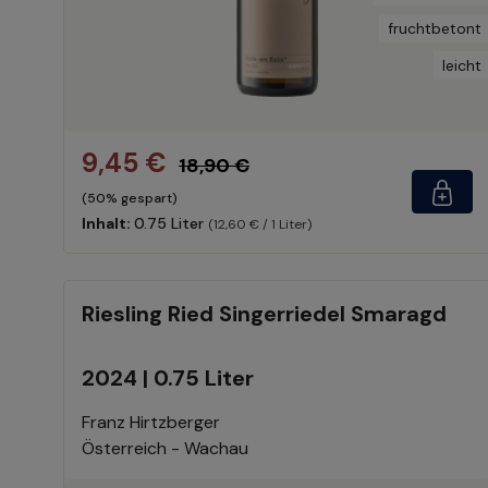
fruchtbetont
leicht
9,45 €
18,90 €
(50% gespart)
Inhalt:
0.75 Liter
(12,60 € / 1 Liter)
Riesling Ried Singerriedel Smaragd
2024 | 0.75 Liter
Franz Hirtzberger
Österreich - Wachau