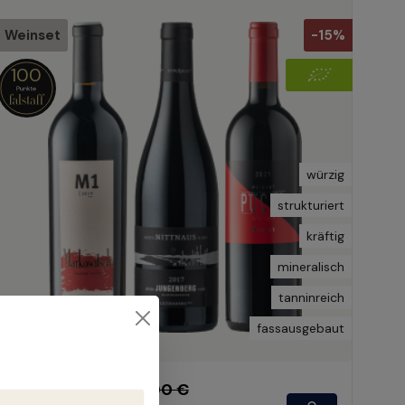
Weinset
-15%
100
würzig
strukturiert
kräftig
mineralisch
tanninreich
fassausgebaut
424,15 €
499,00 €