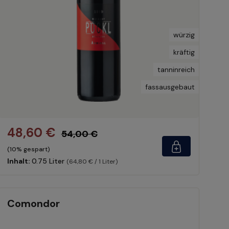
würzig
kräftig
tanninreich
fassausgebaut
48,60 €
54,00 €
(10% gespart)
Inhalt:
0.75 Liter
(64,80 € / 1 Liter)
Comondor