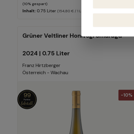
(10% gespart)
Inhalt:
0.75 Liter
(154,80 € / 1 Liter)
Grüner Veltliner Honivogl Smaragd
2024 | 0.75 Liter
Franz Hirtzberger
Österreich - Wachau
99
-10%