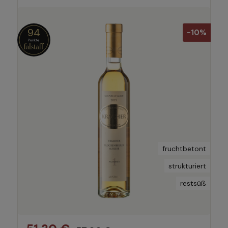
94
-10%
fruchtbetont
strukturiert
restsüß