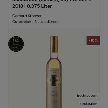
2018 | 0.375 Liter
Seen
Gerhard Kracher
Österreich - Neusiedlersee
94
-10%
fruchtbetont
strukturiert