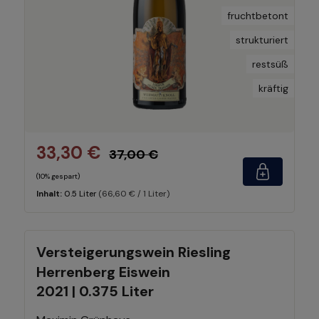
fruchtbetont
strukturiert
restsüß
kräftig
33,30 €
37,00 €
(10% gespart)
(66,60 € / 1 Liter)
Inhalt:
0.5 Liter
Versteigerungswein Riesling
Herrenberg Eiswein
2021 | 0.375 Liter