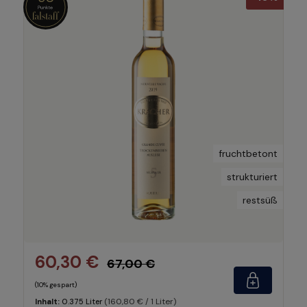
fruchtbetont
strukturiert
restsüß
60,30 €
67,00 €
(10% gespart)
(160,80 € / 1 Liter)
Inhalt:
0.375 Liter