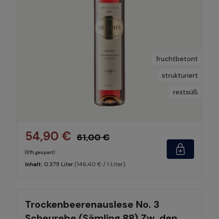
fruchtbetont
strukturiert
restsüß
54,90 €
61,00 €
(10% gespart)
(146,40 € / 1 Liter)
Inhalt:
0.375 Liter
Trockenbeerenauslese No. 3
Scheurebe (Sämling 88) Zw. den