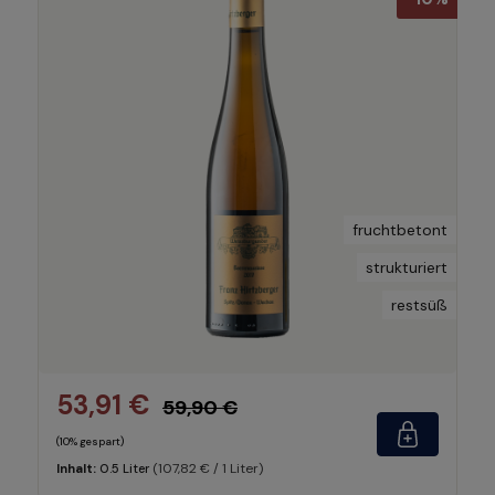
fruchtbetont
strukturiert
restsüß
53,91 €
59,90 €
(10% gespart)
(107,82 € / 1 Liter)
Inhalt:
0.5 Liter