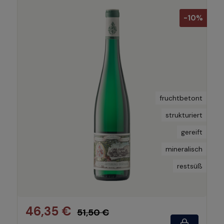
-10%
fruchtbetont
strukturiert
gereift
mineralisch
restsüß
46,35 €
51,50 €