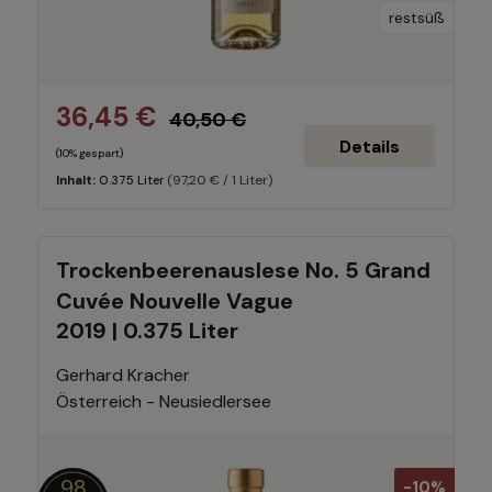
restsüß
36,45 €
40,50 €
Details
(10% gespart)
(97,20 € / 1 Liter)
Inhalt:
0.375 Liter
Trockenbeerenauslese No. 5 Grand
Cuvée Nouvelle Vague
2019 | 0.375 Liter
Gerhard Kracher
Österreich - Neusiedlersee
98
-10%