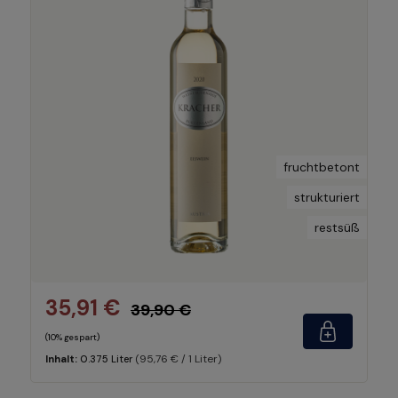
fruchtbetont
strukturiert
restsüß
35,91 €
39,90 €
(10% gespart)
(95,76 € / 1 Liter)
Inhalt:
0.375 Liter