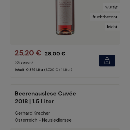
würzig
fruchtbetont
leicht
25,20 €
28,00 €
(10% gespart)
(67,20 € / 1 Liter)
Inhalt:
0.375 Liter
Beerenauslese Cuvée
2018 | 1.5 Liter
Gerhard Kracher
Österreich - Neusiedlersee