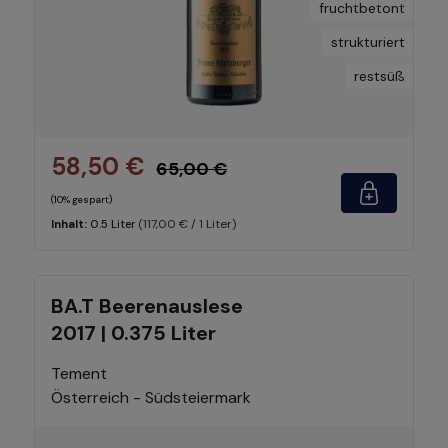
fruchtbetont
strukturiert
restsüß
58,50 €
65,00 €
(10% gespart)
(117,00 € / 1 Liter)
Inhalt:
0.5 Liter
BA.T Beerenauslese
2017 | 0.375 Liter
Tement
Österreich - Südsteiermark