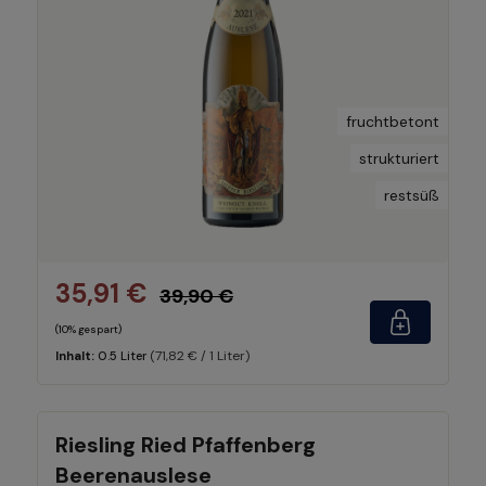
fruchtbetont
strukturiert
restsüß
35,91 €
39,90 €
(10% gespart)
(71,82 € / 1 Liter)
Inhalt:
0.5 Liter
Riesling Ried Pfaffenberg
Beerenauslese