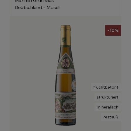
Maximin Grünhaus
Deutschland - Mosel
-10%
fruchtbetont
strukturiert
mineralisch
restsüß