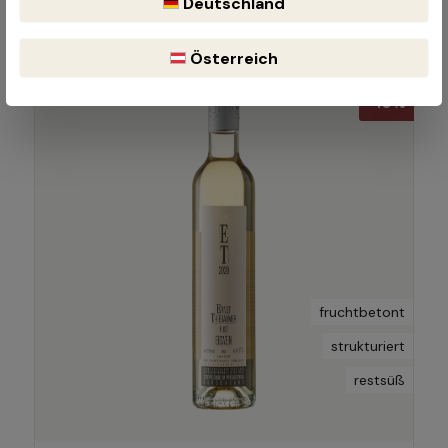
Deutschland
Österreich - Leithaberg
Österreich
-10%
fruchtbetont
strukturiert
restsüß