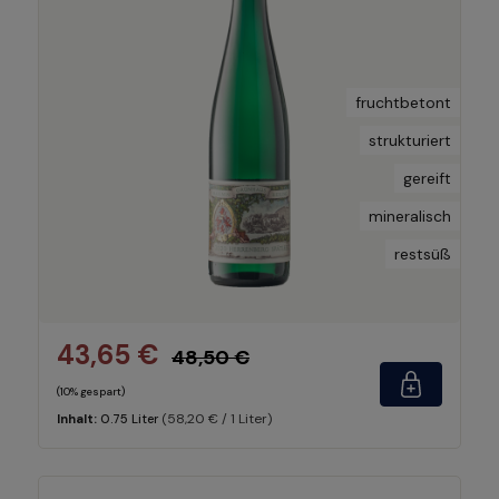
fruchtbetont
strukturiert
gereift
mineralisch
restsüß
43,65 €
48,50 €
(10% gespart)
(58,20 € / 1 Liter)
Inhalt:
0.75 Liter