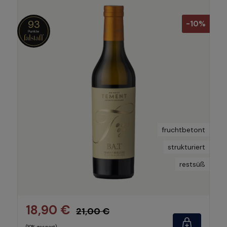
93
-10%
fruchtbetont
strukturiert
restsüß
18,90 €
21,00 €
(10% gespart)