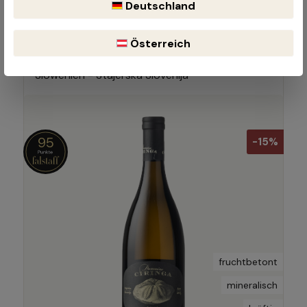
Deutschland
Sauvignon Blanc Pruh
2015 | 0.75 Liter
Österreich
Domaine Ciringa
Slowenien - Stajerska Slovenija
95
-15%
fruchtbetont
mineralisch