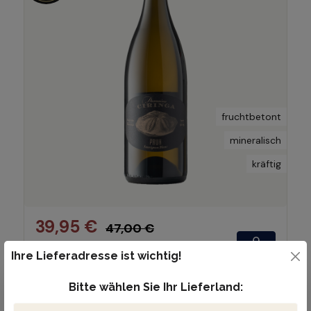
fruchtbetont
mineralisch
kräftig
39,95 €
47,00 €
(15% gespart)
Ihre Lieferadresse ist wichtig!
(53,27 € / 1 Liter)
Inhalt:
0.75 Liter
Bitte wählen Sie Ihr Lieferland: