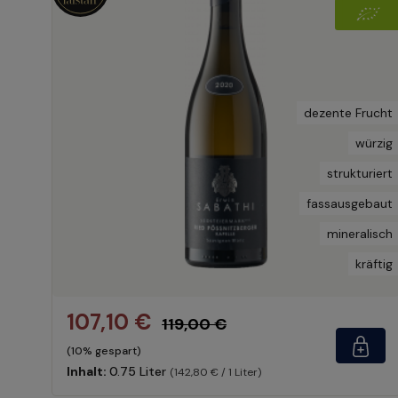
dezente Frucht
würzig
strukturiert
fassausgebaut
mineralisch
kräftig
107,10 €
119,00 €
(10% gespart)
Inhalt:
0.75 Liter
(142,80 € / 1 Liter)