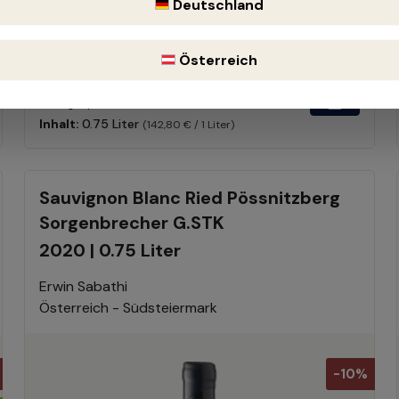
Deutschland
kräftig
Österreich
107,10 €
119,00 €
(10% gespart)
Inhalt:
0.75 Liter
(142,80 € / 1 Liter)
Sauvignon Blanc Ried Pössnitzberg
Sorgenbrecher G.STK
2020 | 0.75 Liter
Erwin Sabathi
Österreich - Südsteiermark
-10%