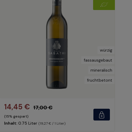
würzig
fassausgebaut
mineralisch
fruchtbetont
14,45 €
17,00 €
(15% gespart)
Inhalt:
0.75 Liter
(19,27 € / 1 Liter)