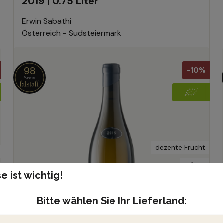
2019 | 0.75 Liter
Erwin Sabathi
Österreich - Südsteiermark
98
-10%
dezente Frucht
würzig
e ist wichtig!
strukturiert
fassausgebaut
Bitte wählen Sie Ihr Lieferland:
mineralisch