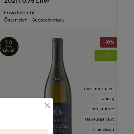
2021 | 0.75 Liter
Erwin Sabathi
Österreich - Südsteiermark
99
-10%
dezente Frucht
würzig
strukturiert
fassausgebaut
mineralisch