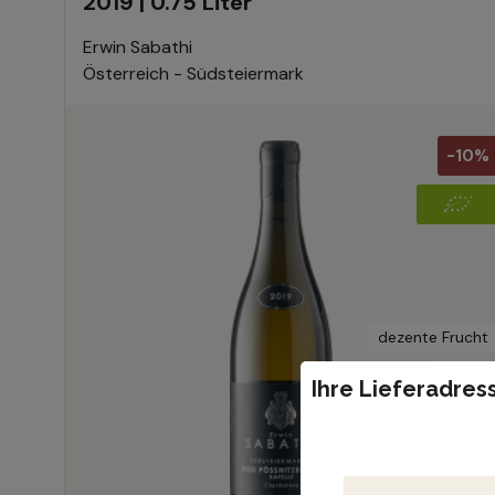
2019 | 0.75 Liter
Erwin Sabathi
Österreich - Südsteiermark
-10%
dezente Frucht
würzig
Ihre Lieferadress
fassausgebaut
mineralisch
kräftig