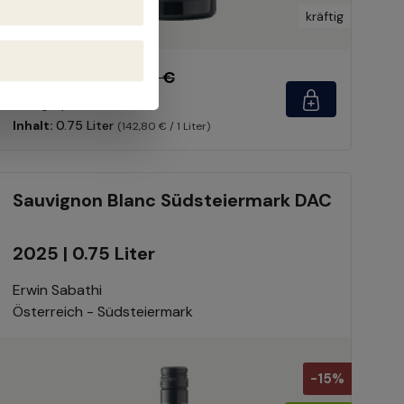
kräftig
107,10 €
119,00 €
(10% gespart)
Inhalt:
0.75 Liter
(142,80 € / 1 Liter)
Sauvignon Blanc Südsteiermark DAC
2025 | 0.75 Liter
Erwin Sabathi
Österreich - Südsteiermark
-15%