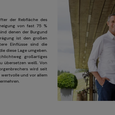
after der Rebfläche des
gneigung von fast 75 %
 sind denen der Burgund
prägung ist den großen
ere Einflüsse sind die
die diese Lage umgeben.
chlichtweg großartiges
 zu übersetzen weiß. Von
orgenbrechers wird seit
 wertvolle und vor allem
vermehren.