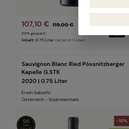
107,10 €
119,00 €
(10% gespart)
Inhalt:
0.75 Liter
(142,80 € / 1 Liter)
Sauvignon Blanc Ried Pössnitzberger
Kapelle G.STK
2020 | 0.75 Liter
Erwin Sabathi
Österreich - Südsteiermark
98
-10%