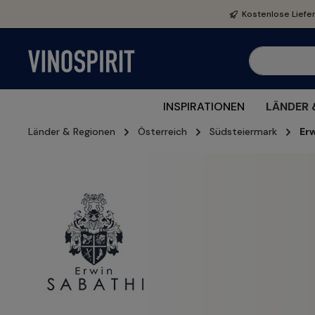
e springen
Zur Hauptnavigation springen
Kostenlose Liefe
INSPIRATIONEN
LÄNDER 
Länder & Regionen
Österreich
Südsteiermark
Er