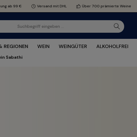
rung ab 99 €
Versand mit DHL
Über 700 prämierte Weine
& REGIONEN
WEIN
WEINGÜTER
ALKOHOLFREI
win Sabathi