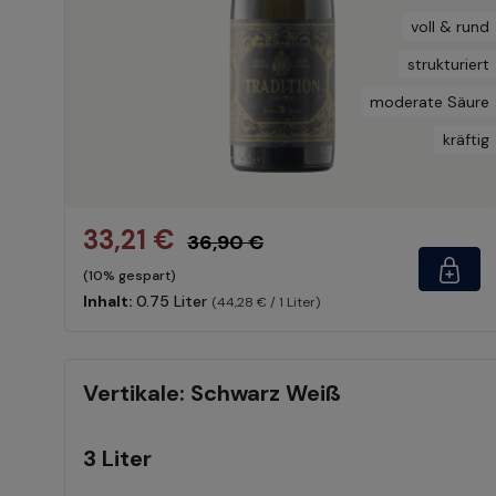
voll & rund
strukturiert
moderate Säure
kräftig
33,21 €
36,90 €
(10% gespart)
Inhalt:
0.75 Liter
(44,28 € / 1 Liter)
Vertikale: Schwarz Weiß
3 Liter