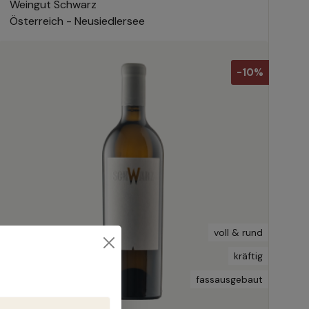
Weingut Schwarz
Österreich - Neusiedlersee
-10%
voll & rund
kräftig
fassausgebaut