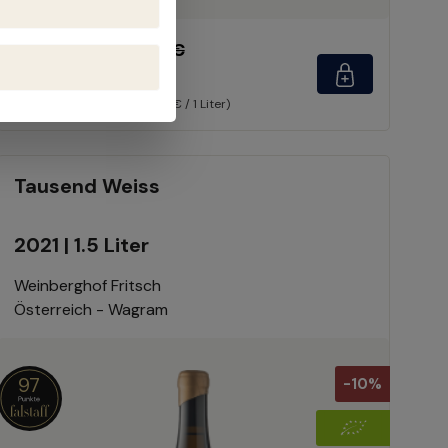
33,30 €
37,00 €
(10% gespart)
Inhalt:
0.75 Liter
(44,40 € / 1 Liter)
Tausend Weiss
2021 | 1.5 Liter
Weinberghof Fritsch
Österreich - Wagram
97
-10%