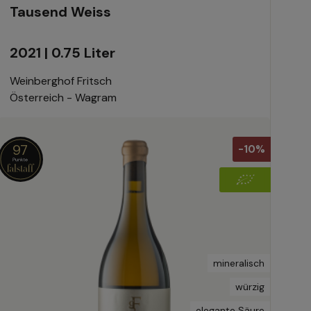
Tausend Weiss
2021 | 0.75 Liter
Weinberghof Fritsch
Österreich - Wagram
97
-10%
mineralisch
würzig
elegante Säure