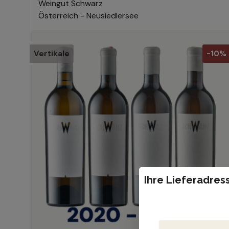
Weingut Schwarz
Österreich - Neusiedlersee
Vertikale
-10%
Ihre Lieferadress