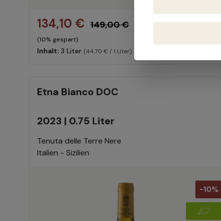
134,10 €
149,00 €
(10% gespart)
Inhalt:
3 Liter
(44,70 € / 1 Liter)
Etna Bianco DOC
2023 | 0.75 Liter
Tenuta delle Terre Nere
Italien - Sizilien
-10%