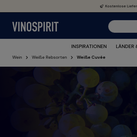
e springen
Zur Hauptnavigation springen
Kostenlose Liefe
INSPIRATIONEN
LÄNDER 
Wein
Weiße Rebsorten
Weiße Cuvée