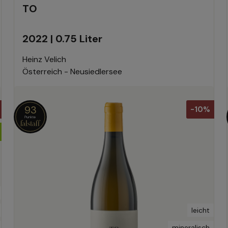
TO
2022 | 0.75 Liter
Heinz Velich
Österreich - Neusiedlersee
93
-10%
leicht
mineralisch