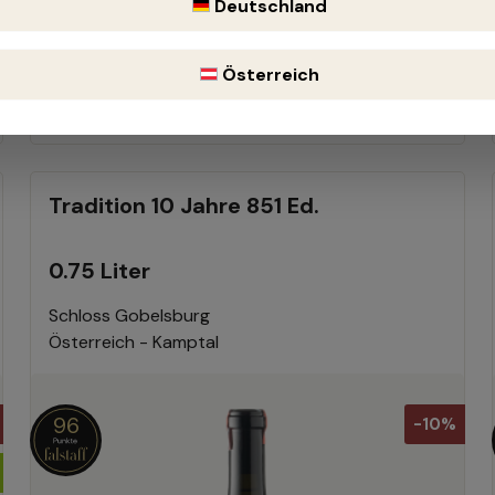
Deutschland
31,50 €
35,00 €
Österreich
(10% gespart)
Inhalt:
0.75 Liter
(42,00 € / 1 Liter)
Tradition 10 Jahre 851 Ed.
0.75 Liter
Schloss Gobelsburg
Österreich - Kamptal
96
-10%