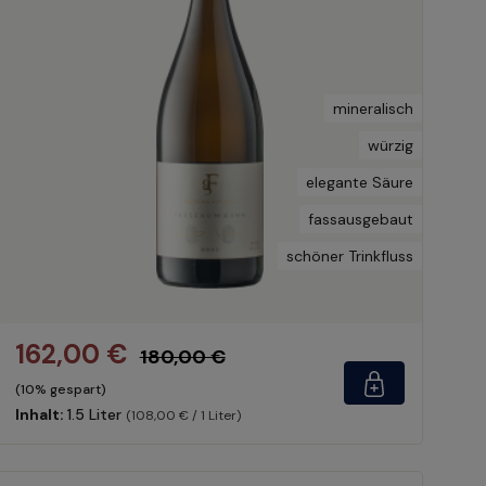
mineralisch
würzig
elegante Säure
fassausgebaut
schöner Trinkfluss
162,00 €
180,00 €
(10% gespart)
Inhalt:
1.5 Liter
(108,00 € / 1 Liter)