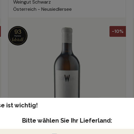
Weingut Schwarz
Österreich - Neusiedlersee
93
-10%
voll & rund
e ist wichtig!
kräftig
Bitte wählen Sie Ihr Lieferland:
fassausgebaut