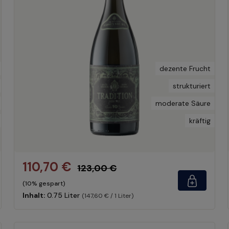
dezente Frucht
strukturiert
moderate Säure
kräftig
110,70 €
123,00 €
(10% gespart)
Inhalt:
0.75 Liter
(147,60 € / 1 Liter)