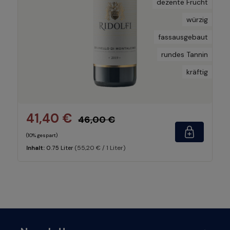
dezente Frucht
würzig
fassausgebaut
rundes Tannin
kräftig
41,40 €
46,00 €
(10% gespart)
(55,20 € / 1 Liter)
Inhalt:
0.75 Liter