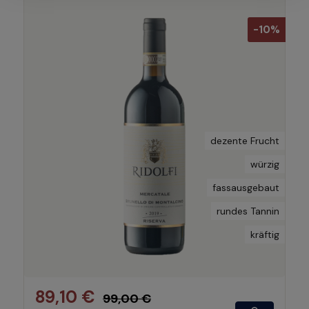
-10%
dezente Frucht
würzig
fassausgebaut
rundes Tannin
kräftig
89,10 €
99,00 €