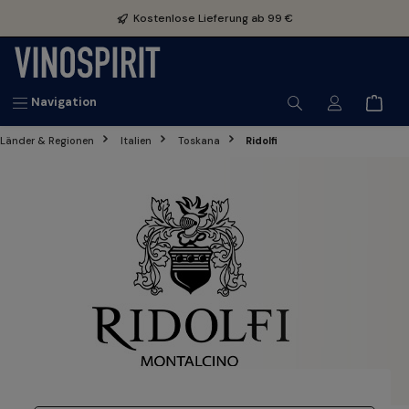
inhalt springen
Kostenlose Lieferung ab 99 €
Navigation
Länder & Regionen
Italien
Toskana
Ridolfi