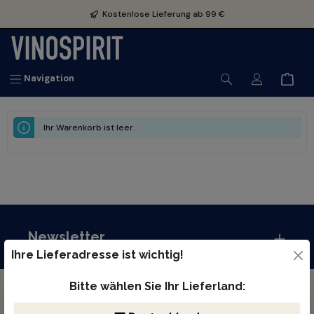
inhalt springen
Kostenlose Lieferung ab 99 €
Navigation
Ihr Warenkorb ist leer.
Newsletter
Ihre Lieferadresse ist wichtig!
Bitte wählen Sie Ihr Lieferland:
WIR LEBEN WEIN.