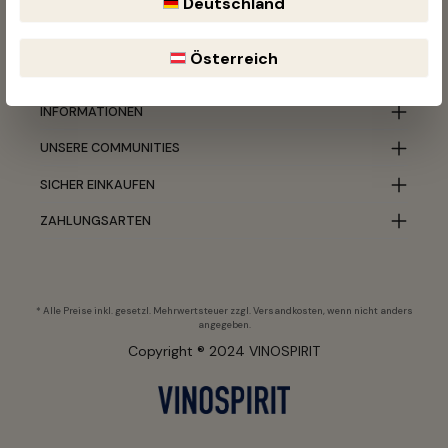
Deutschland
VINOSPIRIT
Österreich
KUNDENSERVICE
INFORMATIONEN
UNSERE COMMUNITIES
SICHER EINKAUFEN
ZAHLUNGSARTEN
* Alle Preise inkl. gesetzl. Mehrwertsteuer zzgl.
Versandkosten
, wenn nicht anders
angegeben.
Copyright ® 2024 VINOSPIRIT