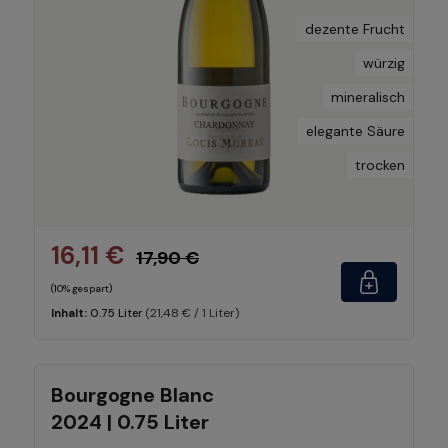
dezente Frucht
würzig
mineralisch
elegante Säure
trocken
16,11 €
17,90 €
(10% gespart)
(21,48 € / 1 Liter)
Inhalt:
0.75 Liter
Bourgogne Blanc
2024 | 0.75 Liter