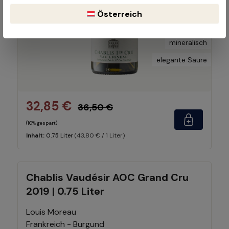
dezente Frucht
Österreich
würzig
mineralisch
elegante Säure
32,85 €
36,50 €
(10% gespart)
(43,80 € / 1 Liter)
Inhalt:
0.75 Liter
Chablis Vaudésir AOC Grand Cru
2019 | 0.75 Liter
Louis Moreau
Frankreich - Burgund