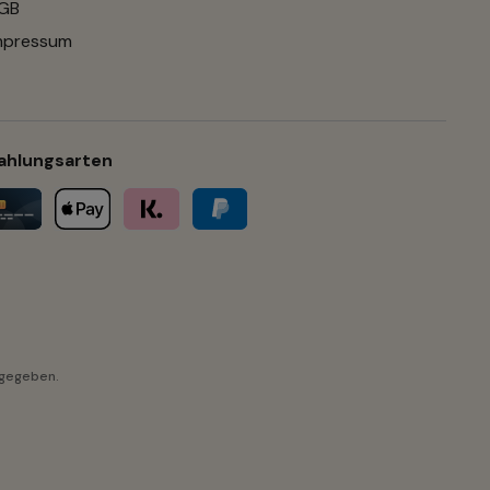
GB
mpressum
ahlungsarten
ngegeben.