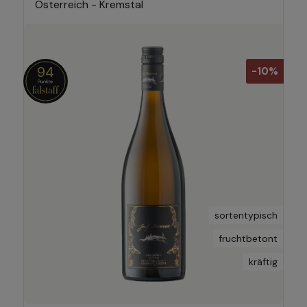
Österreich - Kremstal
94
-10%
sortentypisch
fruchtbetont
kräftig