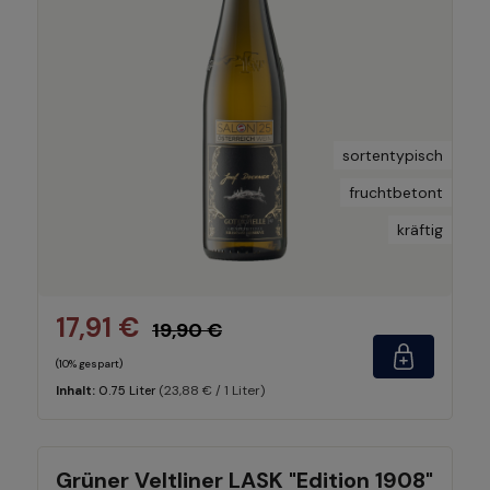
sortentypisch
fruchtbetont
kräftig
17,91 €
19,90 €
(10% gespart)
(23,88 € / 1 Liter)
Inhalt:
0.75 Liter
Grüner Veltliner LASK "Edition 1908"