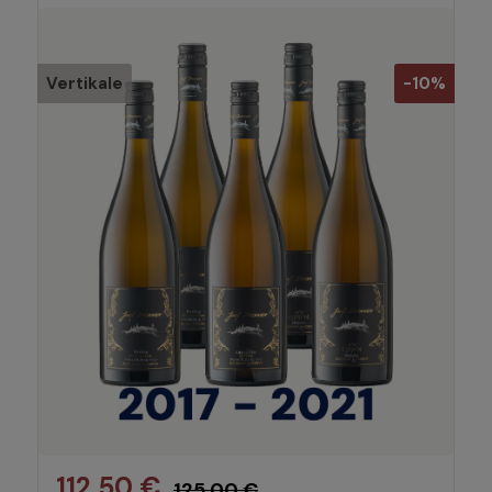
Vertikale
-10%
112,50 €
125,00 €