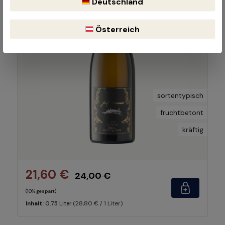
Deutschland
Österreich
sortentypisch
fruchtbetont
kräftig
21,60 €
24,00 €
(10% gespart)
(28,80 € / 1 Liter)
Inhalt:
0.75 Liter