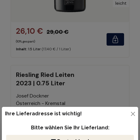
leicht
26,10 €
29,00 €
(10% gespart)
(17,40 € / 1 Liter)
Inhalt:
1.5 Liter
Riesling Ried Leiten
2023 | 0.75 Liter
Josef Dockner
Österreich - Kremstal
Ihre Lieferadresse ist wichtig!
Bitte wählen Sie Ihr Lieferland:
-10%