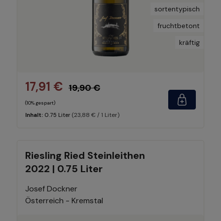
sortentypisch
fruchtbetont
kräftig
17,91 €
19,90 €
(10% gespart)
(23,88 € / 1 Liter)
Inhalt:
0.75 Liter
Riesling Ried Steinleithen
2022 | 0.75 Liter
Josef Dockner
Österreich - Kremstal