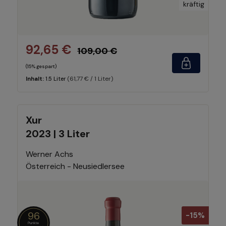
kräftig
92,65 €
109,00 €
(15% gespart)
(61,77 € / 1 Liter)
Inhalt:
1.5 Liter
Xur
2023 | 3 Liter
Werner Achs
Österreich - Neusiedlersee
96
-15%