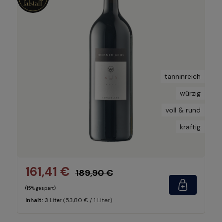
tanninreich
würzig
voll & rund
kräftig
161,41 €
189,90 €
(15% gespart)
(53,80 € / 1 Liter)
Inhalt:
3 Liter