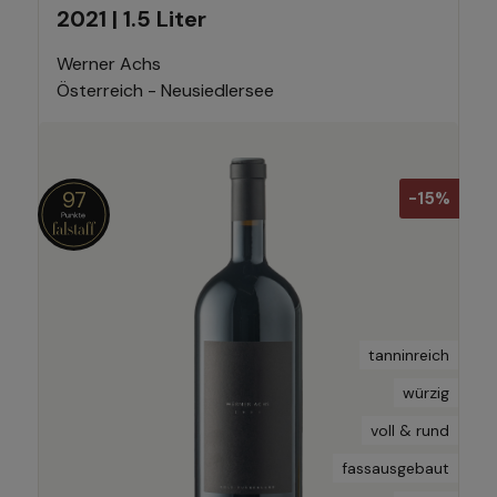
2021 | 1.5 Liter
Werner Achs
Österreich - Neusiedlersee
97
-15%
tanninreich
würzig
voll & rund
fassausgebaut