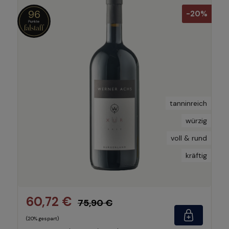
96
-20%
tanninreich
würzig
voll & rund
kräftig
60,72 €
75,90 €
(20% gespart)