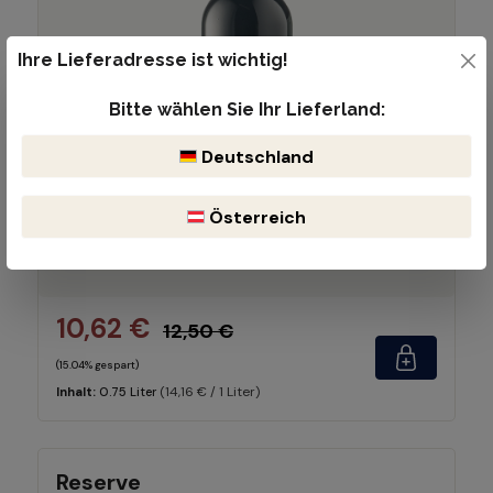
Ihre Lieferadresse ist wichtig!
Bitte wählen Sie Ihr Lieferland:
voll & rund
kräftig
Deutschland
rundes Tannin
Österreich
fruchtbetont
10,62 €
12,50 €
(15.04% gespart)
(14,16 € / 1 Liter)
Inhalt:
0.75 Liter
Reserve