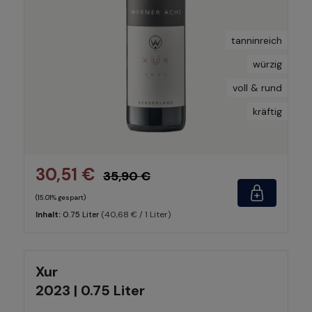
tanninreich
würzig
voll & rund
kräftig
30,51 €
35,90 €
(15.01% gespart)
(40,68 € / 1 Liter)
Inhalt:
0.75 Liter
Xur
2023 | 0.75 Liter