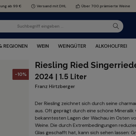
rung ab 99 €
Versand mit DHL
Über 700 prämierte Weine
& REGIONEN
WEIN
WEINGÜTER
ALKOHOLFREI
Riesling Ried Singerrie
-10%
2024 | 1.5 Liter
Franz Hirtzberger
Der Riesling zeichnet sich durch seine charm
aus. Oft geprägt durch eine schöne Mineralik v
bekanntesten Lagen der Wachau im Osten von S
Weine. Die durch Extrembedingungen reduziert
Glas geschafft hat, kann sich sehen lassen: G