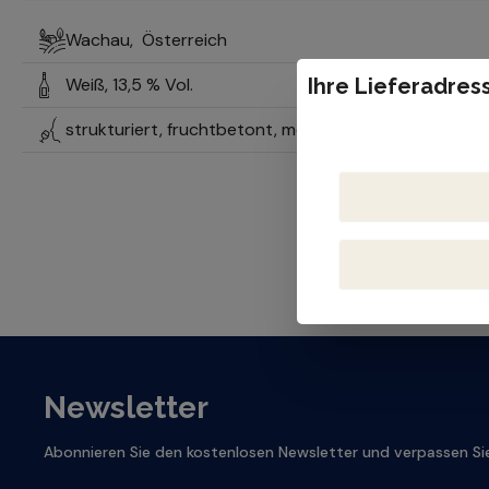
Wachau,
Österreich
Weiß,
13,5 % Vol.
Ihre Lieferadress
strukturiert, fruchtbetont, moderate Säure, kräftig
Newsletter
Abonnieren Sie den kostenlosen Newsletter und verpassen Sie