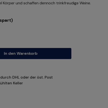
el Körper und schaffen dennoch trinkfreudige Weine.
spart)
tze die Schaltflächen um die Anzahl zu erhöhen oder zu reduzieren.
In den Warenkorb
durch DHL oder der öst. Post
ühlten Keller