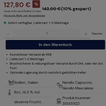
127,80 €
%
142,00 €
(10% gespart)
Inhalt:
0.75 Liter
(170,40 € / 1 Liter)
Preise inkl. MwSt. zzgl. Versandkosten
Sofort verfügbar, Lieferzeit: 1-2 Werktage
Produkt Anzahl: Gib den gewünschten Wert ein oder benutze die Schaltflächen um die Anzahl z
Flasche
In den Warenkorb
Kostenloser Versand ab 99€
Lieferzeit 1-2 Werktage
Bruchsicherer & reibungsloser Versand durch DHL oder der öst.
Post
Optimale Lagerung durch natürlich gekühlten Keller
Sizilien,
Italien
Nerello Capuccio,
Nerello Mascalese
Rot,
14,5 % Vol.
Produktnummer:
dezente Frucht,
313451122