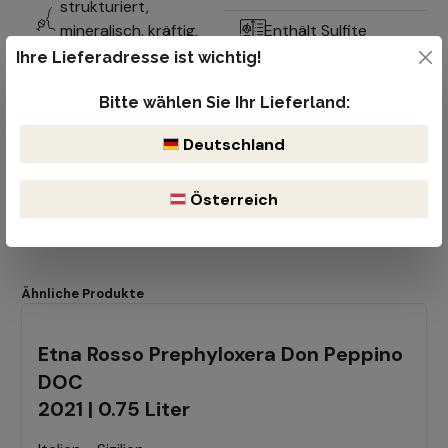
strukturiert,
mineralisch, kräftig,
Enthält Sulfite
elegante Säure
Ihre Lieferadresse ist wichtig!
Bitte wählen Sie Ihr Lieferland:
Deutschland
Österreich
Ähnliche Produkte
Etna Rosso Prephyloxera Don Peppino
DOC
2021 | 0.75 Liter