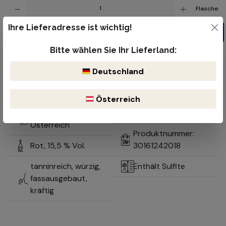
Produkt Anzahl: Gib den gewünschten Wert ein oder benutze die Schaltflächen um die Anzahl z
Flasche
Ihre Lieferadresse ist wichtig!
In den Warenkorb
Bitte wählen Sie Ihr Lieferland:
Kostenloser Versand ab 99€
Lieferzeit 1-2 Werktage
Deutschland
Bruchsicherer & reibungsloser Versand durch DHL oder der öst.
Post
Optimale Lagerung durch natürlich gekühlten Keller
Österreich
Neusiedlersee,
Merlot
Österreich
Produktnummer:
Rot,
15,5 % Vol.
30161242018
tanninreich, würzig,
Enthält Sulfite
fassausgebaut,
kräftig